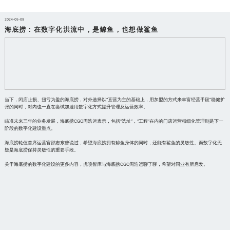
2024-05-09
海底捞：在数字化洪流中，是鲸鱼，也想做鲨鱼
当下，闭店止损、扭亏为盈的海底捞，对外选择以“直营为主的基础上，用加盟的方式来丰富经营手段”稳健扩
张的同时，对内也一直在尝试加速用数字化方式提升管理及运营效率。
瞄准未来三年的业务发展，海底捞CGO周浩运表示，包括“选址”，“工程”在内的门店运营精细化管理则是下一
阶段的数字化建设重点。
海底捞轮值首席运营官邵志东曾说过，希望海底捞拥有鲸鱼身体的同时，还能有鲨鱼的灵敏性。而数字化无
疑是海底捞保持灵敏性的重要手段。
关于海底捞的数字化建设的更多内容，虎嗅智库与海底捞CGO周浩运聊了聊，希望对同业有所启发。