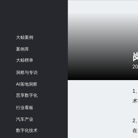
大鲸案例
案例库
大鲸榜单
20
洞察与专访
AI落地洞察
1
思享数字化
术
行业看板
汽车产业
2
数字化技术
在