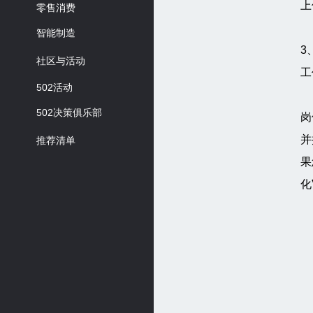
上
零售消费
智能制造
3
社区与活动
工
502活动
502决策俱乐部
岗
并
推荐清单
果
化