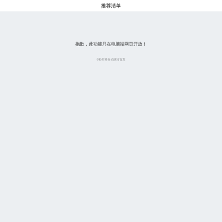
推荐清单
抱歉，此功能只在电脑端网页开放！
6秒后将自动跳转首页